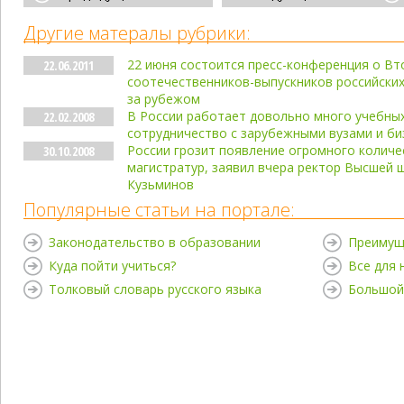
Другие матералы рубрики:
22 июня состоится пресс-конференция о Вт
22.06.2011
соотечественников-выпускников российских
за рубежом
В России работает довольно много учебных
22.02.2008
сотрудничество с зарубежными вузами и б
России грозит появление огромного количе
30.10.2008
магистратур, заявил вчера ректор Высшей 
Кузьминов
Популярные статьи на портале:
Законодательство в образовании
Преимущ
Куда пойти учиться?
Все для
Толковый словарь русского языка
Большой