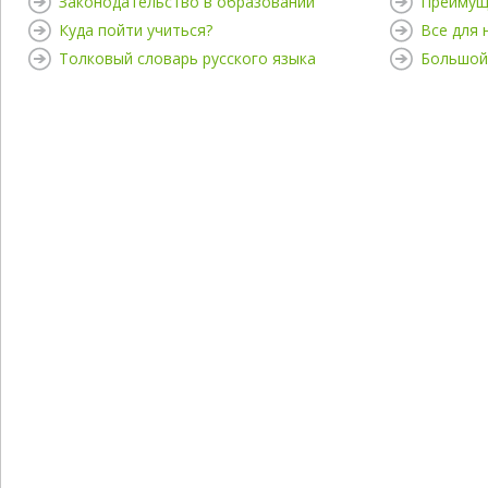
Законодательство в образовании
Преимущ
Куда пойти учиться?
Все для
Толковый словарь русского языка
Большой