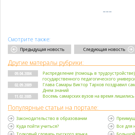
Смотрите также:
Предыдущая новость
Следующая новость
Другие матералы рубрики:
Распределение (помощь в трудоустройстве)
09.04.2004
государственного педагогического универс
Глава Самары Виктор Тархов поздравил сам
02.09.2009
Днем знаний
Восемь самарских вузов на время лишились
11.02.2005
Популярные статьи на портале:
Законодательство в образовании
Преимущ
Куда пойти учиться?
Все для
Толковый словарь русского языка
Большой