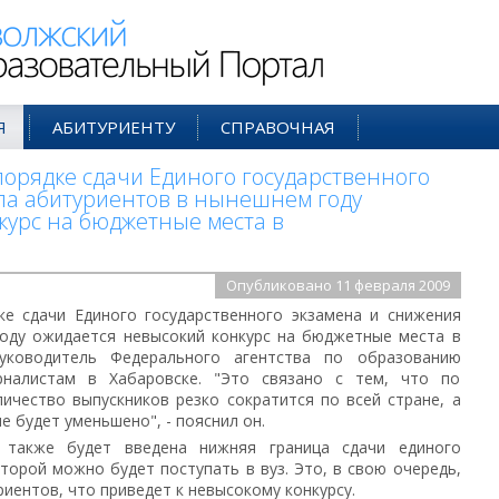
ий Образовательный Портал
Я
АБИТУРИЕНТУ
СПРАВОЧНАЯ
порядке сдачи Единого государственного
ла абитуриентов в нынешнем году
курс на бюджетные места в
Опубликовано 11 февраля 2009
ке сдачи Единого государственного экзамена и снижения
году ожидается невысокий конкурс на бюджетные места в
руководитель Федерального агентства по образованию
налистам в Хабаровске. "Это связано с тем, что по
ичество выпускников резко сократится по всей стране, а
е будет уменьшено", - пояснил он.
 также будет введена нижняя граница сдачи единого
оторой можно будет поступать в вуз. Это, в свою очередь,
иентов, что приведет к невысокому конкурсу.