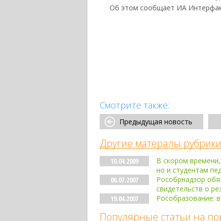
Об этом сообщает ИА Интерфак
Смотрите также:
Предыдущая новость
Другие матералы рубрики
В скором времени,
10.04.2009
но и студентам пе
Рособрнадзор обяз
06.07.2007
свидетельств о ре
Рособразование: в
19.04.2007
Популярные статьи на по