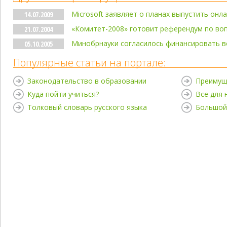
Microsoft заявляет о планах выпустить онл
14.07.2009
«Комитет-2008» готовит референдум по во
21.07.2004
Минобрнауки согласилось финансировать 
05.10.2005
Популярные статьи на портале:
Законодательство в образовании
Преимущ
Куда пойти учиться?
Все для
Толковый словарь русского языка
Большой