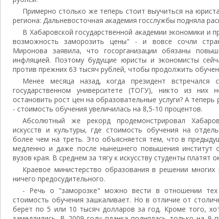
Примерно столько же теперь стоит выучиться на юриста
региона: Дальневосточная академия госслужбы подняла расц
В Хабаровской государственной академии экономики и п
возможность заморозить цены" - и вовсе сочли стра
Миронова заявила, что госорганизации обязаны повыш
инфляцией. Поэтому будущие юристы и экономисты сейч
против прежних 63 тысяч рублей, чтобы продолжить обучен
Менее месяца назад, когда президент встречался 
государственном университете (ТОГУ), никто из них н
остановить рост цен на образовательные услуги? А теперь 
- стоимость обучения увеличилась на 8,5-10 процентов.
Абсолютный же рекорд продемонстрировал Хабаровс
искусств и культуры, где стоимость обучения на отдель
более чем на треть. Это объясняется тем, что в предыду
медленно и даже после нынешнего повышения институт о
вузов края. В среднем за тягу к искусству студенты платят о
Краевое министерство образования в решении многих 
ничего предосудительного.
- Речь о "заморозке" можно вести в отношении тех
стоимость обучения зашкаливает. Но в отличие от столич
берет по 5 или 10 тысяч долларов за год. Кроме того, х
замедлились. В 2009 году планка поднялась только на 9 