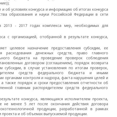
ние));
е и об условиях конкурса и информацию об итогах конкурса
тва образования и науки Российской Федерации в сети
в 2013 - 2017 годах комплекса мер, необходимых для
рса с организацией, отобранной в результате конкурса,
ляет целевое назначение предоставления субсидии, ее
я расходования денежных средств, право главного
льного бюджета на проведение проверок соблюдения
становленных договором (соглашением), порядок возврата
м субсидии, в случае установления по итогам проверок,
ядителем средств федерального бюджета и иными
и органами контроля и надзора, факта нарушения целей и
, а также порядок и сроки предоставления отчетности об
вленной главным распорядителем средств федерального
результате конкурса, являющаяся исполнителем проекта,
ие не менее 5 лет после окончания действия договора
окотехнологичной продукции, разработанной в рамках
и проекта и об объемах выпускаемой продукции.