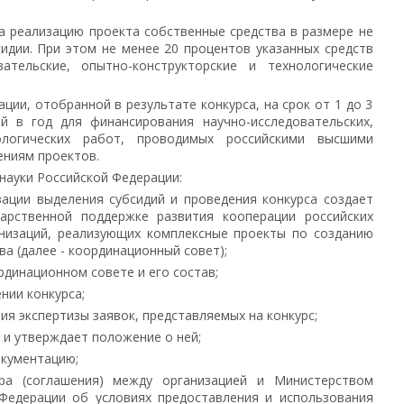
а реализацию проекта собственные средства в размере не
идии. При этом не менее 20 процентов указанных средств
вательские, опытно-конструкторские и технологические
ации, отобранной в результате конкурса, на срок от 1 до 3
 в год для финансирования научно-исследовательских,
ологических работ, проводимых российскими высшими
ениям проектов.
науки Российской Федерации:
зации выделения субсидий и проведения конкурса создает
арственной поддержке развития кооперации российских
анизаций, реализующих комплексные проекты по созданию
а (далее - координационный совет);
динационном совете и его состав;
нии конкурса;
ия экспертизы заявок, представляемых на конкурс;
 и утверждает положение о ней;
окументацию;
ра (соглашения) между организацией и Министерством
 Федерации об условиях предоставления и использования