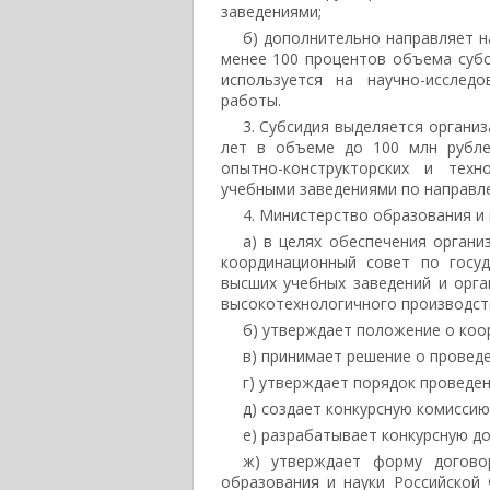
заведениями;
б) дополнительно направляет н
менее 100 процентов объема субс
используется на научно-исследо
работы.
3. Субсидия выделяется организ
лет в объеме до 100 млн рублей
опытно-конструкторских и техн
учебными заведениями по направл
4. Министерство образования и 
а) в целях обеспечения органи
координационный совет по госуд
высших учебных заведений и орг
высокотехнологичного производств
б) утверждает положение о коор
в) принимает решение о проведе
г) утверждает порядок проведен
д) создает конкурсную комиссию
е) разрабатывает конкурсную д
ж) утверждает форму догово
образования и науки Российской