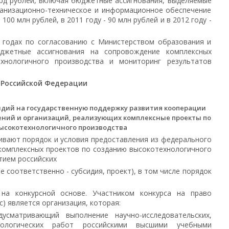
млрд рублей, включая бюджетные ассигнования, выделяемые
ганизационно-техническое и информационное обеспечение
100 млн рублей, в 2011 году - 90 млн рублей и в 2012 году -
7 годах по согласованию с Министерством образования и
джетные ассигнования на сопровождение комплексных
хнологичного производства и мониторинг результатов
 Российской Федерации
идий на государственную поддержку развития кооперации
ений и организаций, реализующих комплексные проекты по
ысокотехнологичного производства
ивают порядок и условия предоставления из федерального
комплексных проектов по созданию высокотехнологичного
тием российских
е соответственно - субсидия, проект), в том числе порядок
 на конкурсной основе. Участником конкурса на право
с) является организация, которая:
дусматривающий выполнение научно-исследовательских,
нологических работ российскими высшими учебными