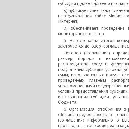
субсидии (далее - договор (соглаше
з) публикует извещения о начал
на официальном сайте Министерс
Интернет;
и) обеспечивает проведение 
мониторинга проектов.
5. На основании итогов конку
заключается договор (соглашение).
Договор (соглашение) опреде
размер, порядок и направлени
распорядителя средств федера
получателем субсидии условий, у
сумм, использованных получателе
проведенных главным распор
уполномоченными государственным
условий предоставления субсидии
использовании субсидии, устано
бюджета.
6. Организация, отобранная в 
обязана предоставлять в течен
(соглашения) информацию о выс
проекта, а также о ходе реализаци