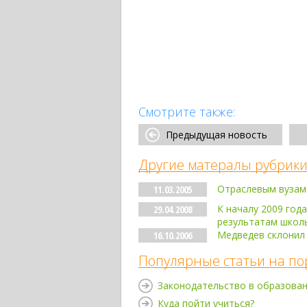
Смотрите также:
Предыдущая новость
Другие матералы рубрики
Отраслевым вузам
11.03.2005
К началу 2009 год
29.04.2008
результатам школь
Медведев склонил
16.10.2006
Популярные статьи на по
Законодательство в образова
Куда пойти учиться?