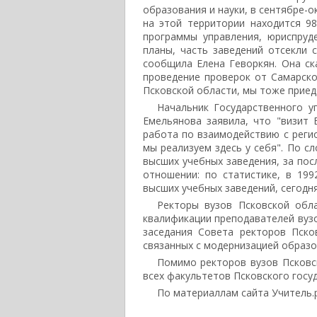
образования и науки, в сентябре-
на этой территории находится 9
программы управления, юриспруд
планы, часть заведений отсекли с
сообщила Елена Геворкян. Она ска
проведение проверок от Самарско
Псковской области, мы тоже приед
Начальник Государственного у
Емельянова заявила, что "визит 
работа по взаимодействию с регио
мы реализуем здесь у себя". По с
высших учебных заведения, за пос
отношении: по статистике, в 19
высших учебных заведений, сегодня 
Ректоры вузов Псковской обл
квалификации преподавателей вузо
заседания Совета ректоров Пско
связанных с модернизацией образо
Помимо ректоров вузов Псковск
всех факультетов Псковского госу
По материаллам сайта Учитель.