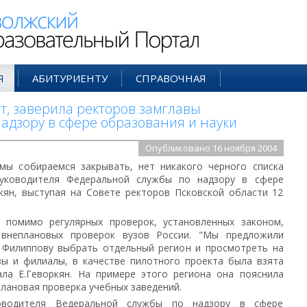
ий Образовательный Портал
Я
АБИТУРИЕНТУ
СПРАВОЧНАЯ
ет, заверила ректоров замглавы
адзору в сфере образования и науки
Опубликовано 16 ноября 2004
мы собираемся закрывать, нет никакого черного списка
 руководителя Федеральной службы по надзору в сфере
кян, выступая на Совете ректоров Псковской области 12
о помимо регулярных проверок, установленных законом,
внеплановых проверок вузов России. "Мы предложили
 Филиппову выбрать отдельный регион и просмотреть на
зы и филиалы, в качестве пилотного проекта была взята
зала Е.Геворкян. На примере этого региона она пояснила
плановая проверка учебных заведений.
оводителя Ведеральной службы по надзору в сфере