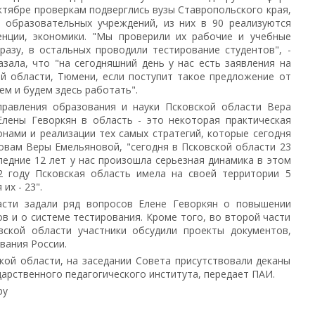
октябре проверкам подверглись вузы Ставропольского края,
8 образовательных учреждений, из них в 90 реализуются
енции, экономики. "Мы проверили их рабочие и учебные
разу, в остальных проводили тестирование студентов", -
зала, что "на сегодняшний день у нас есть заявления на
й области, Тюмени, если поступит такое предложение от
ем и будем здесь работать".
правления образования и науки Псковской области Вера
Елены Геворкян в область - это некоторая практическая
нами и реализации тех самых стратегий, которые сегодня
ловам Веры Емельяновой, "сегодня в Псковской области 23
ледние 12 лет у нас произошла серьезная динамика в этом
92 году Псковская область имела на своей территории 5
их - 23".
асти задали ряд вопросов Елене Геворкян о повышении
в и о системе тестирования. Кроме того, во второй части
вской области участники обсудили проекты документов,
вания России.
ой области, на заседании Совета присутствовали деканы
дарственного педагогического института, передает ПАИ.
ру