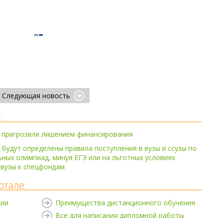
Следующая новость
:
 пригрозили лишением финансирования
а будут определены правила поступления в вузы и ссузы по
ных олимпиад, минуя ЕГЭ или на льготных условиях
 вузы к спецфондам
ртале:
нии
Преимущества дистанционного обучения
Все для написания дипломной работы