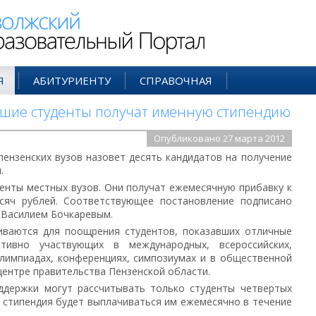
ий Образовательный Портал
Я
АБИТУРИЕНТУ
СПРАВОЧНАЯ
чшие студенты получат именную стипендию
Опубликовано 27 марта 2012
пензенских вузов назовет десять кандидатов на получение
.
енты местных вузов. Они получат ежемесячную прибавку к
сяч рублей. Соответствующее постановление подписано
 Василием Бочкаревым.
иваются для поощрения студентов, показавших отличные
тивно участвующих в международных, всероссийских,
олимпиадах, конференциях, симпозиумах и в общественной
-центре правительства Пензенской области.
ддержки могут рассчитывать только студенты четвертых
 стипендия будет выплачиваться им ежемесячно в течение