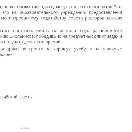
, по которым стипендиату могут отказать в выплатах. Это
 его из образовательного учреждения, предоставления
 мотивированному ходатайству совета ректоров высших
этого постановления глава региона отдал распоряжение
нию школьников, победивших на предметных олимпиадах и
но получать денежные премии.
поощряли не просто за хорошую учебу, а за значимые
чкарев.
ссийской газеты