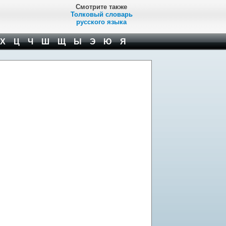
Смотрите также
Толковый словарь
русского языка
Х
Ц
Ч
Ш
Щ
Ы
Э
Ю
Я