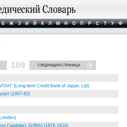
Е
Ж
З
И
Й
К
Л
М
Н
О
П
Р
С
Т
У
Ф
109
СЛЕДУЮЩАЯ СТРАНИЦА
 (Long-term Credit Bank of Japan, Ltd)
орт (1807-82)
London)
 Гриффит, Griffith) (1876-1916)