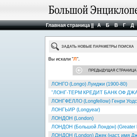
Главная страница ||
А
Б
В
Г
Д
ЗАДАТЬ НОВЫЕ ПАРАМЕТРЫ ПОИСКА
Вы искали "
Л
".
ПРЕДЫДУЩАЯ СТРАНИЦА
ЛОНГО (Longo) Луиджи (1900-80)
"ЛОНГ-ТЕРМ КРЕДИТ БАНК ОФ ДЖАПАН"
ЛОНГФЕЛЛО (Longfellow) Генри Уодсу
ЛОНГЬИР (Longyear)
ЛОНДОН (London)
ЛОНДОН (Большой Лондон) (Greater 
ЛОНДОН (London) Джек (наст. имя Джон