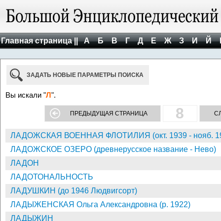
Главная страница ||
А
Б
В
Г
Д
Е
Ж
З
И
Й
ЗАДАТЬ НОВЫЕ ПАРАМЕТРЫ ПОИСКА
Вы искали "
Л
".
8
ПРЕДЫДУЩАЯ СТРАНИЦА
С
ЛАДОЖСКАЯ ВОЕННАЯ ФЛОТИЛИЯ (окт. 1939 - нояб. 1944
ЛАДОЖСКОЕ ОЗЕРО (древнерусское название - Нево)
ЛАДОН
ЛАДОТОНАЛЬНОСТЬ
ЛАДУШКИН (до 1946 Людвигсорт)
ЛАДЫЖЕНСКАЯ Ольга Александровна (р. 1922)
ЛАДЫЖИН