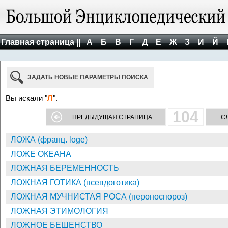
Главная страница ||
А
Б
В
Г
Д
Е
Ж
З
И
Й
ЗАДАТЬ НОВЫЕ ПАРАМЕТРЫ ПОИСКА
Вы искали "
Л
".
104
ПРЕДЫДУЩАЯ СТРАНИЦА
С
ЛОЖА (франц. loge)
ЛОЖЕ ОКЕАНА
ЛОЖНАЯ БЕРЕМЕННОСТЬ
ЛОЖНАЯ ГОТИКА (псевдоготика)
ЛОЖНАЯ МУЧНИСТАЯ РОСА (пероноспороз)
ЛОЖНАЯ ЭТИМОЛОГИЯ
ЛОЖНОЕ БЕШЕНСТВО