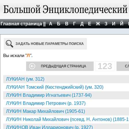
Главная страница ||
А
Б
В
Г
Д
Е
Ж
З
И
Й
ЗАДАТЬ НОВЫЕ ПАРАМЕТРЫ ПОИСКА
Вы искали "
Л
".
123
ПРЕДЫДУЩАЯ СТРАНИЦА
С
ЛУКИАН (ум. 312)
ЛУКИАН Томский (Кюстенджийский) (ум. 320)
ЛУКИН Владимир Игнатьевич (1737-94)
ЛУКИН Владимир Петрович (р. 1937)
ЛУКИН Макар Михайлович (1905-61)
ЛУКИН Николай Михайлович (псевд. Н. Антонов) (1885-1
ЛУКИНОВ Иван Илларионович (р. 1927)