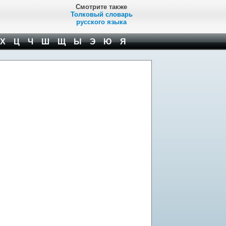
Смотрите также
Толковый словарь
русского языка
Х
Ц
Ч
Ш
Щ
Ы
Э
Ю
Я