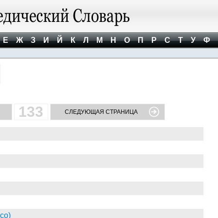
Е
Ж
З
И
Й
К
Л
М
Н
О
П
Р
С
Т
У
Ф
133
СЛЕДУЮЩАЯ СТРАНИЦА
co)