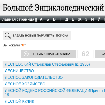
Главная страница ||
А
Б
В
Г
Д
Е
Ж
З
И
Й
ЗАДАТЬ НОВЫЕ ПАРАМЕТРЫ ПОИСКА
Вы искали "
Л
".
62
ПРЕДЫДУЩАЯ СТРАНИЦА
С
ЛЕСНЕВСКИЙ Станислав Стефанович (р. 1930)
ЛЕСНИЧЕСТВО
ЛЕСНОЕ ЗАКОНОДАТЕЛЬСТВО
ЛЕСНОЕ ХОЗЯЙСТВО
ЛЕСНОЙ КОДЕКС РОССИЙСКОЙ ФЕДЕРАЦИИПринят Госу
19...
ЛЕСНОЙ КУЛИК