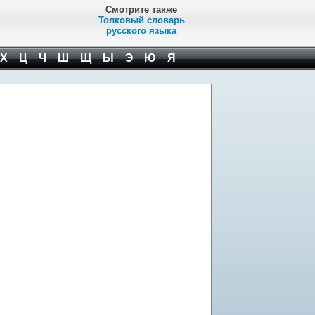
Смотрите также
Толковый словарь
русского языка
Х
Ц
Ч
Ш
Щ
Ы
Э
Ю
Я