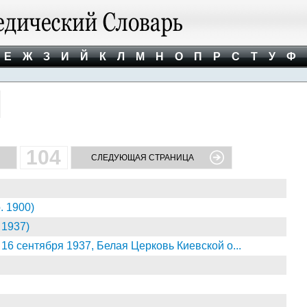
Е
Ж
З
И
Й
К
Л
М
Н
О
П
Р
С
Т
У
Ф
104
СЛЕДУЮЩАЯ СТРАНИЦА
 1900)
 1937)
6 сентября 1937, Белая Церковь Киевской о...