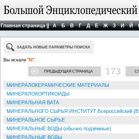
Главная страница ||
А
Б
В
Г
Д
Е
Ж
З
И
Й
ЗАДАТЬ НОВЫЕ ПАРАМЕТРЫ ПОИСКА
Вы искали "
М
".
173
ПРЕДЫДУЩАЯ СТРАНИЦА
С
МИНЕРАЛОКЕРАМИЧЕСКИЕ МАТЕРИАЛЫ
МИНЕРАЛОКОРТИКОИДЫ
МИНЕРАЛЬНАЯ ВАТА
МИНЕРАЛЬНОГО СЫРЬЯ ИНСТИТУТ Всероссийский (
МИНЕРАЛЬНОЕ СЫРЬЕ
МИНЕРАЛЬНЫЕ ВОДЫ (обычно подземные)
МИНЕРАЛЬНЫЕ ВОДЫ