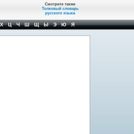
Смотрите также
Толковый словарь
русского языка
Х
Ц
Ч
Ш
Щ
Ы
Э
Ю
Я