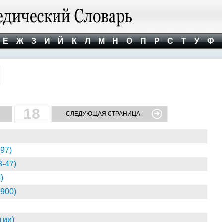
Е
Ж
З
И
Й
К
Л
М
Н
О
П
Р
С
Т
У
Ф
18
СЛЕДУЮЩАЯ СТРАНИЦА
97)
-47)
)
900)
гии)