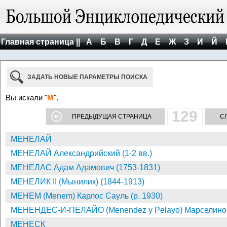
Главная страница ||
А
Б
В
Г
Д
Е
Ж
З
И
Й
ЗАДАТЬ НОВЫЕ ПАРАМЕТРЫ ПОИСКА
Вы искали "
М
".
129
ПРЕДЫДУЩАЯ СТРАНИЦА
С
МЕНЕЛАЙ
МЕНЕЛАЙ Александрийский (1-2 вв.)
МЕНЕЛАС Адам Адамович (1753-1831)
МЕНЕЛИК II (Мынилик) (1844-1913)
МЕНЕМ (Menem) Карлос Сауль (р. 1930)
МЕНЕНДЕС-И-ПЕЛАЙО (Menendez y Pelayo) Марселино 
МЕНЕСК