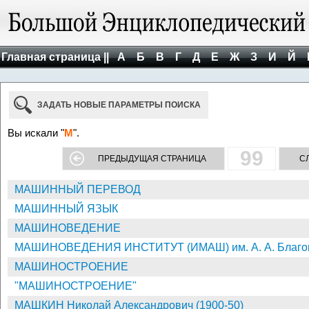
Главная страница ||
А
Б
В
Г
Д
Е
Ж
З
И
Й
ЗАДАТЬ НОВЫЕ ПАРАМЕТРЫ ПОИСКА
Вы искали "
М
".
99
ПРЕДЫДУЩАЯ СТРАНИЦА
С
МАШИННЫЙ ПЕРЕВОД
МАШИННЫЙ ЯЗЫК
МАШИНОВЕДЕНИЕ
МАШИНОВЕДЕНИЯ ИНСТИТУТ (ИМАШ) им. А. А. Благо
МАШИНОСТРОЕНИЕ
"МАШИНОСТРОЕНИЕ"
МАШКИН Николай Александрович (1900-50)