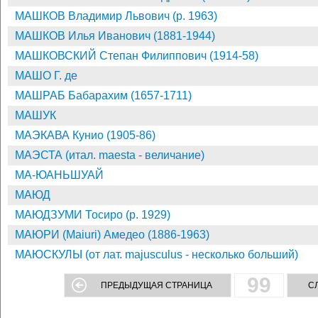
МАШКОВ Владимир Львович (р. 1963)
МАШКОВ Илья Иванович (1881-1944)
МАШКОВСКИЙ Степан Филиппович (1914-58)
МАШО Г. де
МАШРАБ Бабарахим (1657-1711)
МАШУК
МАЭКАВА Кунио (1905-86)
МАЭСТА (итал. maesta - величание)
МА-ЮАНЬШУАЙ
МАЮД
МАЮДЗУМИ Тосиро (р. 1929)
МАЮРИ (Maiuri) Амедео (1886-1963)
МАЮСКУЛЫ (от лат. majusculus - несколько больший)
99
ПРЕДЫДУЩАЯ СТРАНИЦА
С