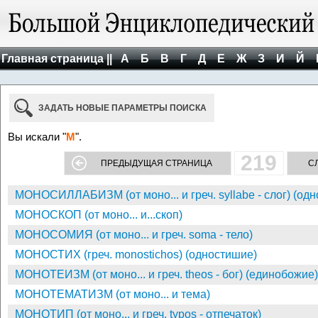
Главная страница ||
А
Б
В
Г
Д
Е
Ж
З
И
Й
ЗАДАТЬ НОВЫЕ ПАРАМЕТРЫ ПОИСКА
Вы искали "
М
".
219
ПРЕДЫДУЩАЯ СТРАНИЦА
С
МОНОСИЛЛАБИЗМ (от моно... и греч. syllabe - слог) (од
МОНОСКОП (от моно... и...скоп)
МОНОСОМИЯ (от моно... и греч. soma - тело)
МОНОСТИХ (греч. monostichos) (одностишие)
МОНОТЕИЗМ (от моно... и греч. theos - бог) (единобожие)
МОНОТЕМАТИЗМ (от моно... и тема)
МОНОТИП (от моно... и греч. typos - отпечаток)