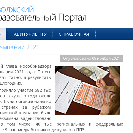
ий Образовательный Портал
Я
АБИТУРИЕНТУ
СПРАВОЧНАЯ
кампании 2021
Опубликовано 09 ноября 2021
ий глава Рособрнадзора
пании 2021 года. По его
ел штатно, а результаты
шлогодних.
риняло участие 682 тыс.
ков текущего года около
ны были организованы во
странах за рубежом.
ационной кампании было
экзамена задействовано
 в том числе, 40 тыс. региональных и федеральных
е 9 тыс. медработников дежурило в ППЭ.