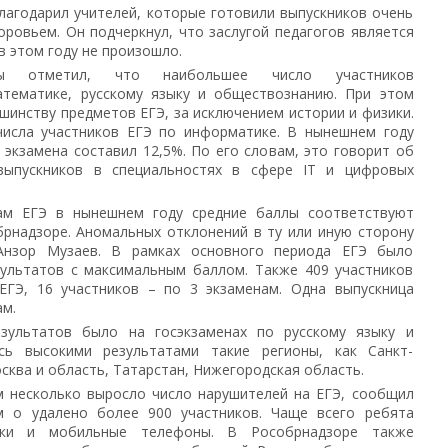
лагодарил учителей, которые готовили выпускников очень
оровьем. Он подчеркнул, что заслугой педагогов является
в этом году не произошло.
ы отметил, что наибольшее число участников
атематике, русскому языку и обществознанию. При этом
шинству предметов ЕГЭ, за исключением истории и физики.
исла участников ЕГЭ по информатике. В нынешнем году
 экзамена составил 12,5%. По его словам, это говорит об
 выпускников в специальностях в сфере IT и цифровых
ам ЕГЭ в нынешнем году средние баллы соответствуют
брнадзоре. Аномальных отклонений в ту или иную сторону
Анзор Музаев. В рамках основного периода ЕГЭ было
зультатов с максимальным баллом. Также 409 участников
ЕГЭ, 16 участников – по 3 экзаменам. Одна выпускница
ам.
зультатов было на госэкзаменах по русскому языку и
сь высокими результатами такие регионы, как Санкт-
сква и область, Татарстан, Нижегородская область.
 несколько выросло число нарушителей на ЕГЭ, сообщил
м о удалено более 900 участников. Чаще всего ребята
лки и мобильные телефоны. В Рособрнадзоре также