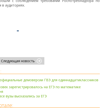
прошли с соблюдением требований Роспотребнадзора по
 в аудиториях.
Следующая новость
:
официальные демоверсии ГВЭ для одиннадцатиклассников
ловек зарегистрировалось на ЕГЭ по математике
ня
все вузы высказались за ЕГЭ
ртале: