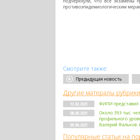
подчеркнули, что все экзамены 
противоэпидемиологическим мерам
Смотрите также:
Предыдущая новость
Другие матералы рубрики
ФИПИ представил 
13.02.2021
Около 393 тыс. че
08.06.2021
профильного уров
Валерий Фальков: 
09.06.2021
Популярные статьи на по