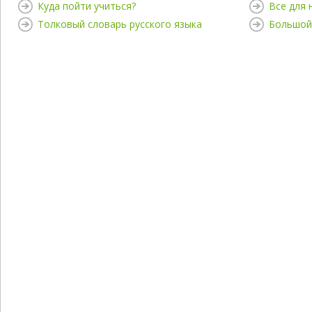
Куда пойти учиться?
Все для
Толковый словарь русского языка
Большой