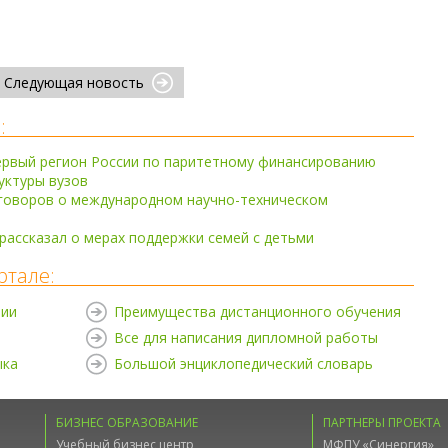
Следующая новость
:
ервый регион России по паритетному финансированию
уктуры вузов
говоров о международном научно-техническом
ассказал о мерах поддержки семей с детьми
ртале:
нии
Преимущества дистанционного обучения
Все для написания дипломной работы
ыка
Большой энциклопедический словарь
БИЗНЕС ОБРАЗОВАНИЕ
ПАРТНЕРЫ ПРОЕКТА
Учебный бизнес центр
МФПУ «Синергия»