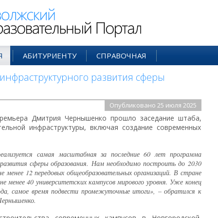
ий Образовательный Портал
Я
АБИТУРИЕНТУ
СПРАВОЧНАЯ
инфраструктурного развития сферы
Опубликовано 25 июля 2025
премьера Дмитрия Чернышенко прошло заседание штаба,
ельной инфраструктуры, включая создание современных
еализуется самая масштабная за последние 60 лет программа
 развития сферы образования. Нам необходимо построить до 2030
 не менее 12 передовых общеобразовательных организаций. В стране
не менее 40 университетских кампусов мирового уровня. Уже конец
ода, самое время подвести промежуточные итоги», – обратился к
Чернышенко.
строительства современных кампусов в Новгородской,