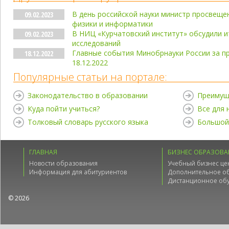
В день российской науки министр просвеще
09.02.2023
физики и информатики
В НИЦ «Курчатовский институт» обсудили и
09.02.2023
исследований
Главные события Минобрнауки России за п
18.12.2022
18.12.2022
Популярные статьи на портале:
Законодательство в образовании
Преимущ
Куда пойти учиться?
Все для
Толковый словарь русского языка
Большой
ГЛАВНАЯ
БИЗНЕС ОБРАЗОВА
Новости образования
Учебный бизнес це
Информация для абитуриентов
Дополнительное о
Дистанционное об
© 2026