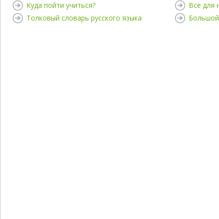
Куда пойти учиться?
Все для
Толковый словарь русского языка
Большой