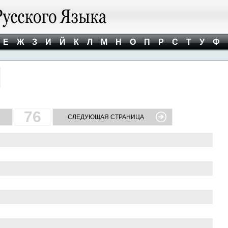
Е
Ж
З
И
Й
К
Л
М
Н
О
П
Р
С
Т
У
Ф
76
СЛЕДУЮЩАЯ СТРАНИЦА