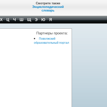
Смотрите также
Энциклопедический
словарь
Х
Ц
Ч
Ш
Щ
Э
Ю
Я
Партнеры проекта:
Поволжский
образовательный портал