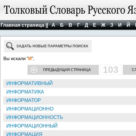
Главная страница ||
А
Б
В
Г
Д
Е
Ж
З
И
Й
ЗАДАТЬ НОВЫЕ ПАРАМЕТРЫ ПОИСКА
Вы искали "
И
".
103
ПРЕДЫДУЩАЯ СТРАНИЦА
С
ИНФОРМАТИВНЫЙ
ИНФОРМАТИКА
ИНФОРМАТОР
ИНФОРМАЦИОННО
ИНФОРМАЦИОННОСТЬ
ИНФОРМАЦИОННЫЙ
ИНФОРМАЦИЯ