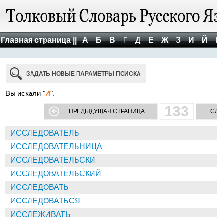
Главная страница ||
А
Б
В
Г
Д
Е
Ж
З
И
Й
ЗАДАТЬ НОВЫЕ ПАРАМЕТРЫ ПОИСКА
Вы искали "
И
".
133
ПРЕДЫДУЩАЯ СТРАНИЦА
С
ИССЛЕДОВАТЕЛЬ
ИССЛЕДОВАТЕЛЬНИЦА
ИССЛЕДОВАТЕЛЬСКИ
ИССЛЕДОВАТЕЛЬСКИЙ
ИССЛЕДОВАТЬ
ИССЛЕДОВАТЬСЯ
ИССЛЕЖИВАТЬ