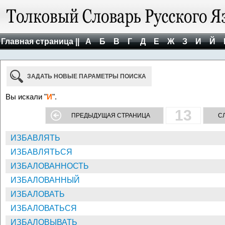
Главная страница ||
А
Б
В
Г
Д
Е
Ж
З
И
Й
ЗАДАТЬ НОВЫЕ ПАРАМЕТРЫ ПОИСКА
Вы искали "
И
".
13
ПРЕДЫДУЩАЯ СТРАНИЦА
С
ИЗБАВЛЯТЬ
ИЗБАВЛЯТЬСЯ
ИЗБАЛОВАННОСТЬ
ИЗБАЛОВАННЫЙ
ИЗБАЛОВАТЬ
ИЗБАЛОВАТЬСЯ
ИЗБАЛОВЫВАТЬ