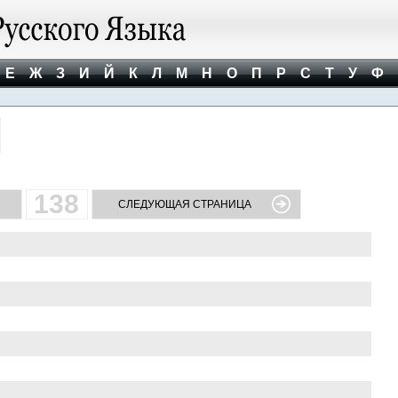
Е
Ж
З
И
Й
К
Л
М
Н
О
П
Р
С
Т
У
Ф
138
СЛЕДУЮЩАЯ СТРАНИЦА