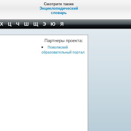
Смотрите также
Энциклопедический
словарь
Х
Ц
Ч
Ш
Щ
Э
Ю
Я
Партнеры проекта:
Поволжский
образовательный портал