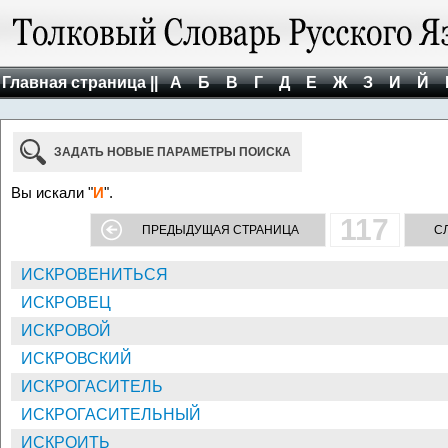
Главная страница ||
А
Б
В
Г
Д
Е
Ж
З
И
Й
ЗАДАТЬ НОВЫЕ ПАРАМЕТРЫ ПОИСКА
Вы искали "
И
".
117
ПРЕДЫДУЩАЯ СТРАНИЦА
С
ИСКРОВЕНИТЬСЯ
ИСКРОВЕЦ
ИСКРОВОЙ
ИСКРОВСКИЙ
ИСКРОГАСИТЕЛЬ
ИСКРОГАСИТЕЛЬНЫЙ
ИСКРОИТЬ