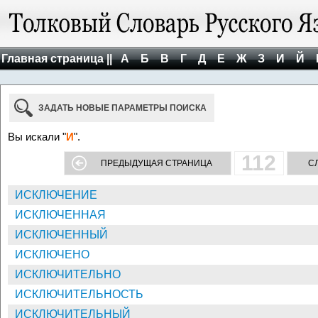
Главная страница ||
А
Б
В
Г
Д
Е
Ж
З
И
Й
ЗАДАТЬ НОВЫЕ ПАРАМЕТРЫ ПОИСКА
Вы искали "
И
".
112
ПРЕДЫДУЩАЯ СТРАНИЦА
С
ИСКЛЮЧЕНИЕ
ИСКЛЮЧЕННАЯ
ИСКЛЮЧЕННЫЙ
ИСКЛЮЧЕНО
ИСКЛЮЧИТЕЛЬНО
ИСКЛЮЧИТЕЛЬНОСТЬ
ИСКЛЮЧИТЕЛЬНЫЙ