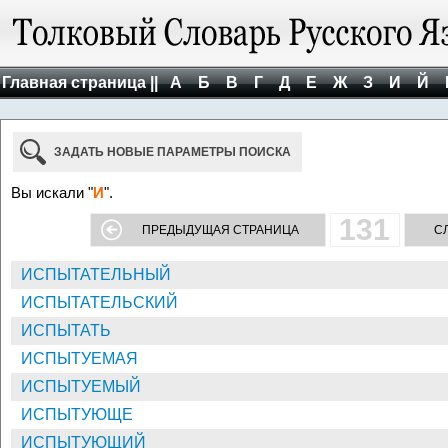
Главная страница ||
А
Б
В
Г
Д
Е
Ж
З
И
Й
ЗАДАТЬ НОВЫЕ ПАРАМЕТРЫ ПОИСКА
Вы искали "
И
".
131
ПРЕДЫДУЩАЯ СТРАНИЦА
С
ИСПЫТАТЕЛЬНЫЙ
ИСПЫТАТЕЛЬСКИЙ
ИСПЫТАТЬ
ИСПЫТУЕМАЯ
ИСПЫТУЕМЫЙ
ИСПЫТУЮЩЕ
ИСПЫТУЮЩИЙ