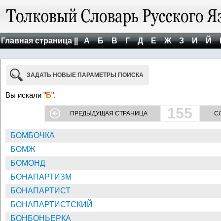
Главная страница ||
А
Б
В
Г
Д
Е
Ж
З
И
Й
ЗАДАТЬ НОВЫЕ ПАРАМЕТРЫ ПОИСКА
Вы искали "
Б
".
155
ПРЕДЫДУЩАЯ СТРАНИЦА
С
БОМБОЧКА
БОМЖ
БОМОНД
БОНАПАРТИЗМ
БОНАПАРТИСТ
БОНАПАРТИСТСКИЙ
БОНБОНЬЕРКА