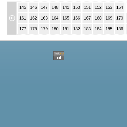
111
112
145
146
147
148
149
150
151
152
153
154
27
128
161
162
163
164
165
166
167
168
169
170
43
144
177
178
179
180
181
182
183
184
185
186