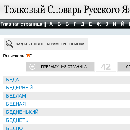
Главная страница ||
А
Б
В
Г
Д
Е
Ж
З
И
Й
ЗАДАТЬ НОВЫЕ ПАРАМЕТРЫ ПОИСКА
Вы искали "
Б
".
42
ПРЕДЫДУЩАЯ СТРАНИЦА
С
БЕДА
БЕДЕРНЫЙ
БЕДЛАМ
БЕДНАЯ
БЕДНЕНЬКИЙ
БЕДНЕТЬ
БЕДНО