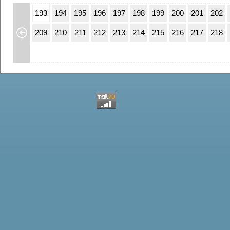
59
160
193
194
195
196
197
198
199
200
201
202
75
176
209
210
211
212
213
214
215
216
217
218
91
192