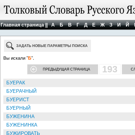
Главная страница ||
А
Б
В
Г
Д
Е
Ж
З
И
Й
ЗАДАТЬ НОВЫЕ ПАРАМЕТРЫ ПОИСКА
Вы искали "
Б
".
193
ПРЕДЫДУЩАЯ СТРАНИЦА
С
БУЕРАК
БУЕРАЧНЫЙ
БУЕРИСТ
БУЕРНЫЙ
БУЖЕНИНА
БУЖЕНИНКА
БУЖИРОВАТЬ