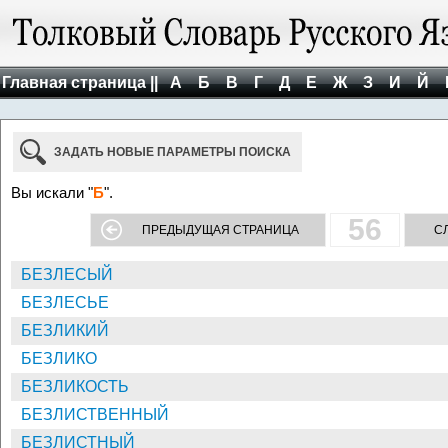
Главная страница ||
А
Б
В
Г
Д
Е
Ж
З
И
Й
ЗАДАТЬ НОВЫЕ ПАРАМЕТРЫ ПОИСКА
Вы искали "
Б
".
56
ПРЕДЫДУЩАЯ СТРАНИЦА
С
БЕЗЛЕСЫЙ
БЕЗЛЕСЬЕ
БЕЗЛИКИЙ
БЕЗЛИКО
БЕЗЛИКОСТЬ
БЕЗЛИСТВЕННЫЙ
БЕЗЛИСТНЫЙ