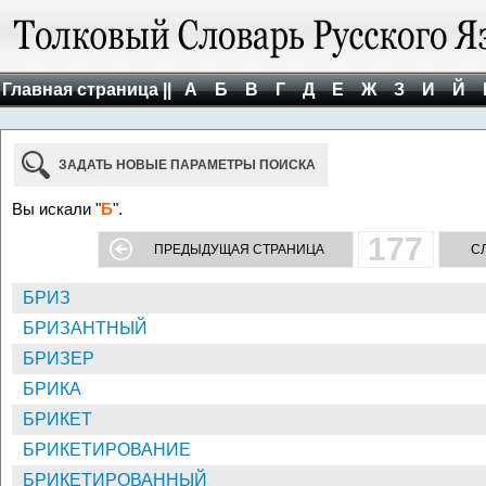
Главная страница ||
А
Б
В
Г
Д
Е
Ж
З
И
Й
ЗАДАТЬ НОВЫЕ ПАРАМЕТРЫ ПОИСКА
Вы искали "
Б
".
177
ПРЕДЫДУЩАЯ СТРАНИЦА
С
БРИЗ
БРИЗАНТНЫЙ
БРИЗЕР
БРИКА
БРИКЕТ
БРИКЕТИРОВАНИЕ
БРИКЕТИРОВАННЫЙ