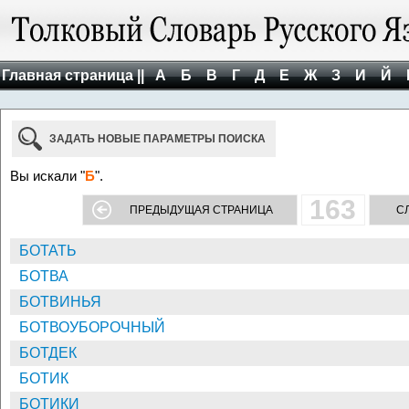
Главная страница ||
А
Б
В
Г
Д
Е
Ж
З
И
Й
ЗАДАТЬ НОВЫЕ ПАРАМЕТРЫ ПОИСКА
Вы искали "
Б
".
163
ПРЕДЫДУЩАЯ СТРАНИЦА
С
БОТАТЬ
БОТВА
БОТВИНЬЯ
БОТВОУБОРОЧНЫЙ
БОТДЕК
БОТИК
БОТИКИ