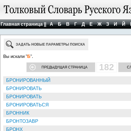
Главная страница ||
А
Б
В
Г
Д
Е
Ж
З
И
Й
ЗАДАТЬ НОВЫЕ ПАРАМЕТРЫ ПОИСКА
Вы искали "
Б
".
182
ПРЕДЫДУЩАЯ СТРАНИЦА
С
БРОНИРОВАННЫЙ
БРОНИРОВАТЬ
БРОНИРОВАТЬ
БРОНИРОВАТЬСЯ
БРОННИК
БРОНТОЗАВР
БРОНХ