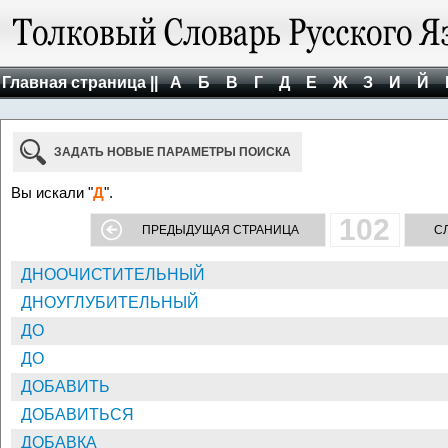
Главная страница ||
А
Б
В
Г
Д
Е
Ж
З
И
Й
ЗАДАТЬ НОВЫЕ ПАРАМЕТРЫ ПОИСКА
Вы искали "
Д
".
102
ПРЕДЫДУЩАЯ СТРАНИЦА
С
ДНООЧИСТИТЕЛЬНЫЙ
ДНОУГЛУБИТЕЛЬНЫЙ
ДО
ДО
ДОБАВИТЬ
ДОБАВИТЬСЯ
ДОБАВКА