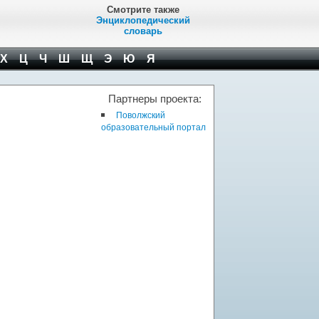
Смотрите также
Энциклопедический
словарь
Х
Ц
Ч
Ш
Щ
Э
Ю
Я
Партнеры проекта:
Поволжский
образовательный портал