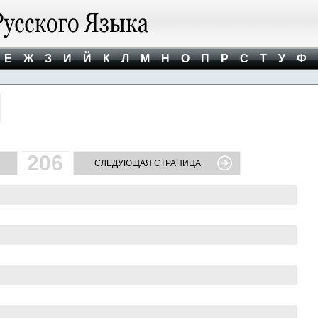
Е
Ж
З
И
Й
К
Л
М
Н
О
П
Р
С
Т
У
Ф
206
СЛЕДУЮЩАЯ СТРАНИЦА