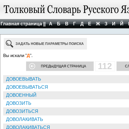
Главная страница ||
А
Б
В
Г
Д
Е
Ж
З
И
Й
ЗАДАТЬ НОВЫЕ ПАРАМЕТРЫ ПОИСКА
Вы искали "
Д
".
112
ПРЕДЫДУЩАЯ СТРАНИЦА
С
ДОВОЕВЫВАТЬ
ДОВОЕВЫВАТЬСЯ
ДОВОЕННЫЙ
ДОВОЗИТЬ
ДОВОЗИТЬСЯ
ДОВОЛАКИВАТЬ
ДОВОЛАКИВАТЬСЯ