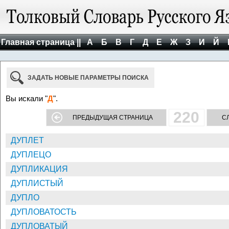
Главная страница ||
А
Б
В
Г
Д
Е
Ж
З
И
Й
ЗАДАТЬ НОВЫЕ ПАРАМЕТРЫ ПОИСКА
Вы искали "
Д
".
220
ПРЕДЫДУЩАЯ СТРАНИЦА
С
ДУПЛЕТ
ДУПЛЕЦО
ДУПЛИКАЦИЯ
ДУПЛИСТЫЙ
ДУПЛО
ДУПЛОВАТОСТЬ
ДУПЛОВАТЫЙ