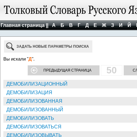
Главная страница ||
А
Б
В
Г
Д
Е
Ж
З
И
Й
ЗАДАТЬ НОВЫЕ ПАРАМЕТРЫ ПОИСКА
Вы искали "
Д
".
50
ПРЕДЫДУЩАЯ СТРАНИЦА
С
ДЕМОБИЛИЗАЦИОННЫЙ
ДЕМОБИЛИЗАЦИЯ
ДЕМОБИЛИЗОВАННАЯ
ДЕМОБИЛИЗОВАННЫЙ
ДЕМОБИЛИЗОВАТЬ
ДЕМОБИЛИЗОВАТЬСЯ
ДЕМОБИЛИЗОВЫВАТЬ