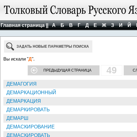
Главная страница ||
А
Б
В
Г
Д
Е
Ж
З
И
Й
ЗАДАТЬ НОВЫЕ ПАРАМЕТРЫ ПОИСКА
Вы искали "
Д
".
49
ПРЕДЫДУЩАЯ СТРАНИЦА
С
ДЕМАГОГИЯ
ДЕМАРКАЦИОННЫЙ
ДЕМАРКАЦИЯ
ДЕМАРКИРОВАТЬ
ДЕМАРШ
ДЕМАСКИРОВАНИЕ
ДЕМАСКИРОВАТЬ