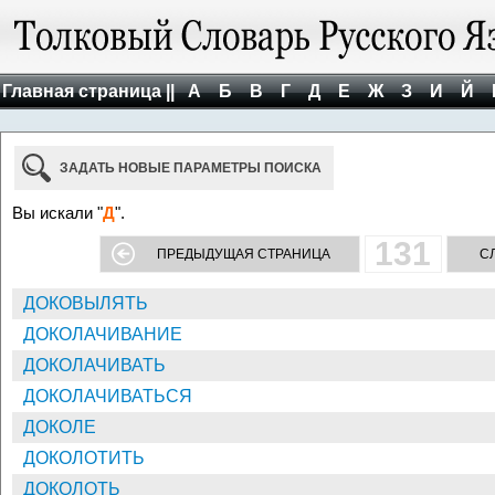
Главная страница ||
А
Б
В
Г
Д
Е
Ж
З
И
Й
ЗАДАТЬ НОВЫЕ ПАРАМЕТРЫ ПОИСКА
Вы искали "
Д
".
131
ПРЕДЫДУЩАЯ СТРАНИЦА
С
ДОКОВЫЛЯТЬ
ДОКОЛАЧИВАНИЕ
ДОКОЛАЧИВАТЬ
ДОКОЛАЧИВАТЬСЯ
ДОКОЛЕ
ДОКОЛОТИТЬ
ДОКОЛОТЬ