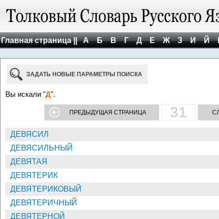
Главная страница ||
А
Б
В
Г
Д
Е
Ж
З
И
Й
ЗАДАТЬ НОВЫЕ ПАРАМЕТРЫ ПОИСКА
Вы искали "
Д
".
31
ПРЕДЫДУЩАЯ СТРАНИЦА
С
ДЕВЯСИЛ
ДЕВЯСИЛЬНЫЙ
ДЕВЯТАЯ
ДЕВЯТЕРИК
ДЕВЯТЕРИКОВЫЙ
ДЕВЯТЕРИЧНЫЙ
ДЕВЯТЕРНОЙ