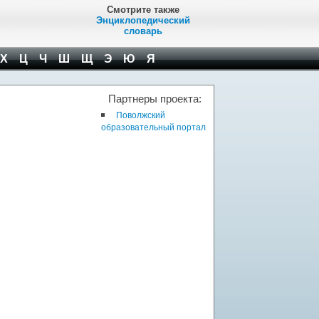
Смотрите также
Энциклопедический
словарь
Х
Ц
Ч
Ш
Щ
Э
Ю
Я
Партнеры проекта:
Поволжский
образовательный портал