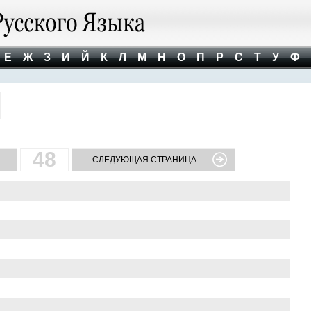
Е
Ж
З
И
Й
К
Л
М
Н
О
П
Р
С
Т
У
Ф
48
СЛЕДУЮЩАЯ СТРАНИЦА