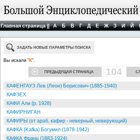
Главная страница ||
А
Б
В
Г
Д
Е
Ж
З
И
Й
ЗАДАТЬ НОВЫЕ ПАРАМЕТРЫ ПОИСКА
Вы искали "
К
".
104
ПРЕДЫДУЩАЯ СТРАНИЦА
С
КАФЕНГАУЗ Лев (Леон) Борисович (1885-1940)
КАФЗЕХ
КАФИ Али (р. 1928)
КАФИРНИГАН
КАФИРЫ (от араб. кафир - неверный, неверующий)
КАФКА (Kafka) Богумил (1878-1942)
КАФКА Франц (1883-1924)